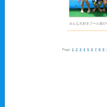
みんな大好きプール遊び
Page
1
2
3
4
5
6
7
8
9