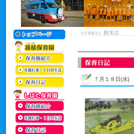
７月１８日(水