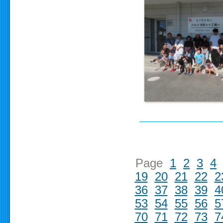
Page
1
2
3
4
19
20
21
22
2
36
37
38
39
4
53
54
55
56
5
70
71
72
73
7